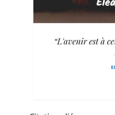
“L'avenir est à c
E