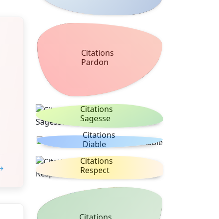
Citations
Pardon
Citations
Sagesse
Citations
Diable
Citations
 →
Respect
Citations