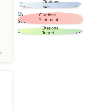
Citations
Soleil
Citations
Sentiment
Citations
Regret
 →