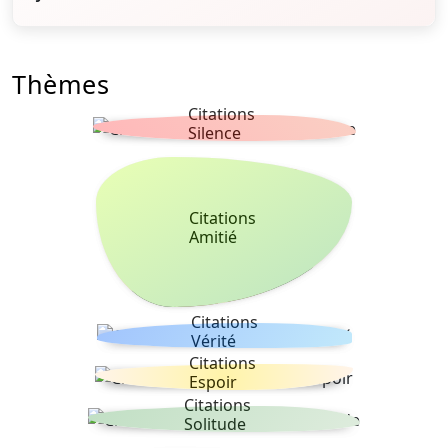
Thèmes
Citations
Silence
Citations
Amitié
Citations
Vérité
Citations
Espoir
Citations
Solitude