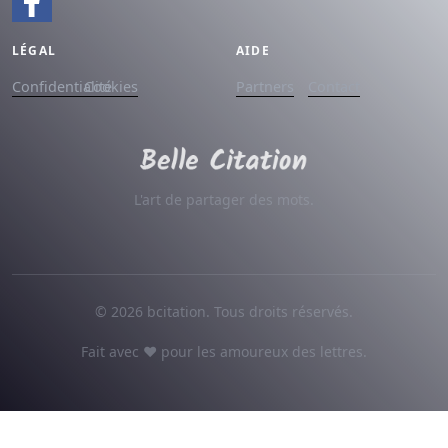
LÉGAL
AIDE
Confidentialité
Cookies
Partners
Contact
L'art de partager des mots.
© 2026 bcitation. Tous droits réservés.
Fait avec ♥ pour les amoureux des lettres.