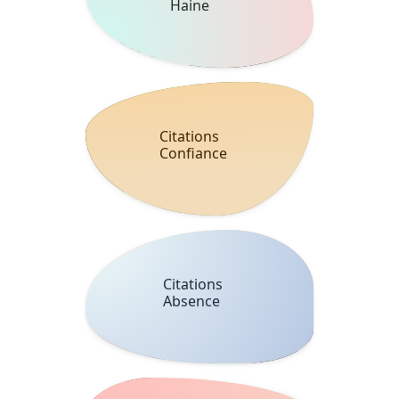
Haine
Citations
Confiance
Citations
Absence