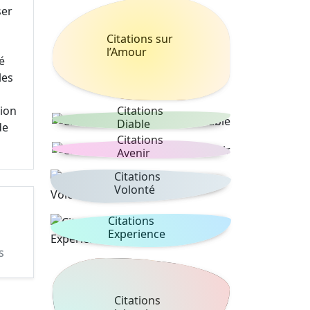
ser
Citations sur
l’Amour
é
les
tion
Citations
Diable
de
Citations
Avenir
Citations
Volonté
Citations
Experience
n
s
Citations