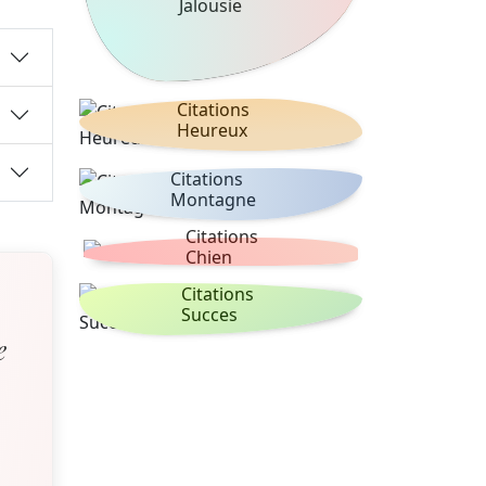
Jalousie
Citations
Heureux
Citations
Montagne
Citations
Chien
Citations
Succes
e