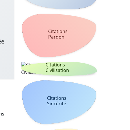
Citations
Pardon
ée
Citations
Civilisation
Citations
Sincérité
ns