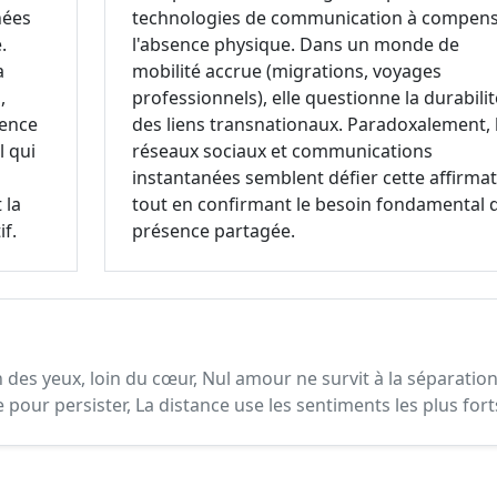
nées
technologies de communication à compen
.
l'absence physique. Dans un monde de
a
mobilité accrue (migrations, voyages
,
professionnels), elle questionne la durabilit
sence
des liens transnationaux. Paradoxalement, 
l qui
réseaux sociaux et communications
instantanées semblent défier cette affirma
 la
tout en confirmant le besoin fondamental 
if.
présence partagée.
 des yeux, loin du cœur, Nul amour ne survit à la séparatio
pour persister, La distance use les sentiments les plus fort