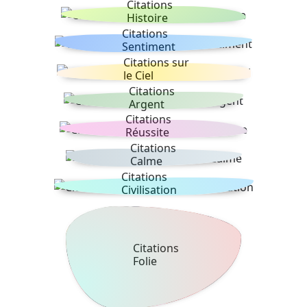
Citations
Histoire
Citations
Sentiment
Citations sur
le Ciel
Citations
Argent
Citations
Réussite
Citations
Calme
Citations
Civilisation
Citations
Folie