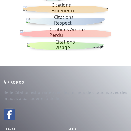
Citations
Experience
Citations
Respect
Citations Amour
Perdu
Citations
Visage
À PROPOS
Belle Citation est un site avec des milliers de citations avec des
images à partager et à dédier.
LÉGAL
AIDE