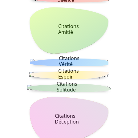
Citations
Amitié
Citations
Vérité
Citations
Espoir
Citations
Solitude
Citations
Déception