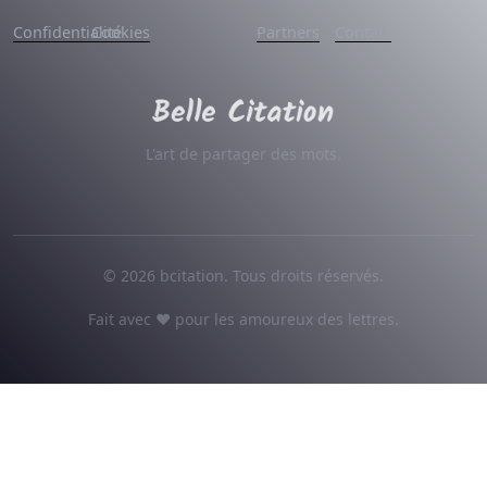
Confidentialité
Cookies
Partners
Contact
L'art de partager des mots.
© 2026 bcitation. Tous droits réservés.
Fait avec ♥ pour les amoureux des lettres.