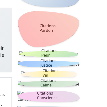
Citations
Pardon
ir
Citations
le
Peur
Citations
Justice
Citations
Vin
Citations
Calme
Citations
ats
Conscience
 :