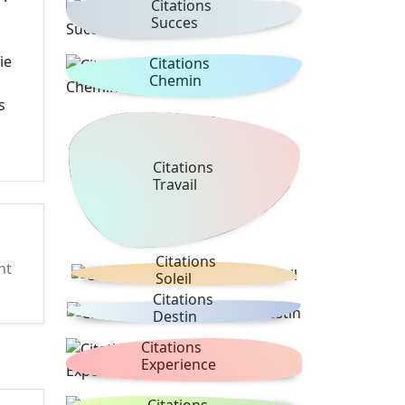
Citations
Succes
ie
Citations
Chemin
s
Citations
Travail
Citations
nt
Soleil
Citations
Destin
Citations
Experience
Citations