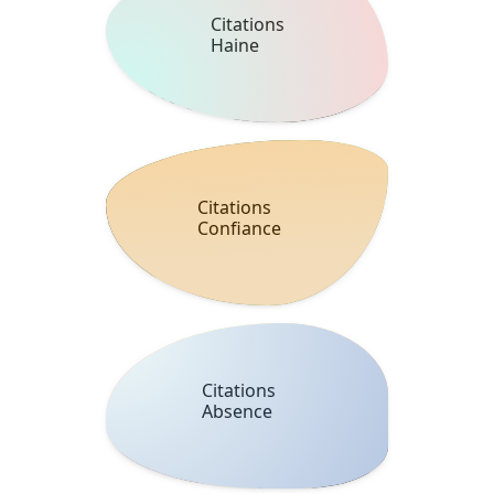
Citations
Haine
Citations
Confiance
Citations
Absence