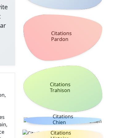
ite
t
car
Citations
Pardon
Citations
Trahison
on,
Citations
es
Chien
ain,
ce
Citations