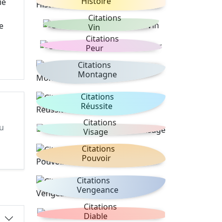
Histoire
ie
Citations
e
Vin
Citations
Peur
Citations
Montagne
Citations
Réussite
Citations
tu
Visage
Citations
Pouvoir
Citations
Vengeance
Citations
Diable