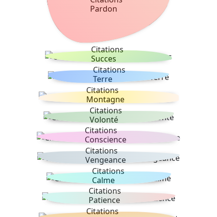
Pardon
Citations
Succes
Citations
Terre
Citations
Montagne
Citations
Volonté
Citations
Conscience
Citations
Vengeance
Citations
Calme
Citations
Patience
Citations