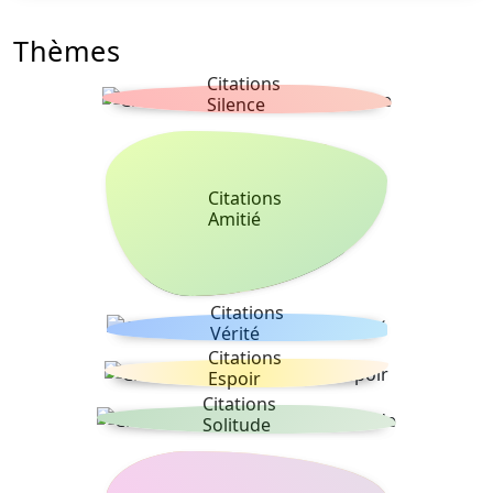
Thèmes
Citations
Silence
Citations
Amitié
Citations
Vérité
Citations
Espoir
Citations
Solitude