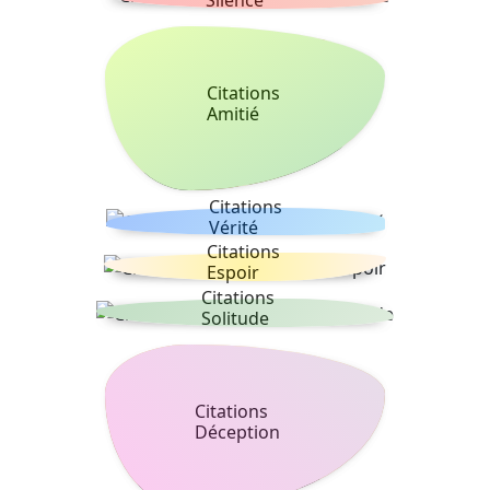
Citations
Amitié
Citations
Vérité
Citations
Espoir
Citations
Solitude
Citations
Déception