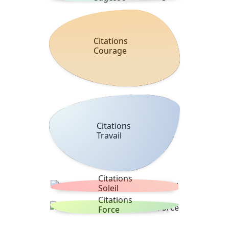
Citations
Courage
Citations
Travail
Citations
Soleil
Citations
Force