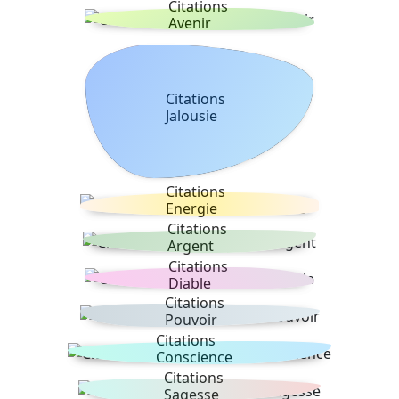
Citations
Avenir
Citations
Jalousie
Citations
Energie
Citations
Argent
Citations
Diable
Citations
Pouvoir
Citations
Conscience
Citations
Sagesse