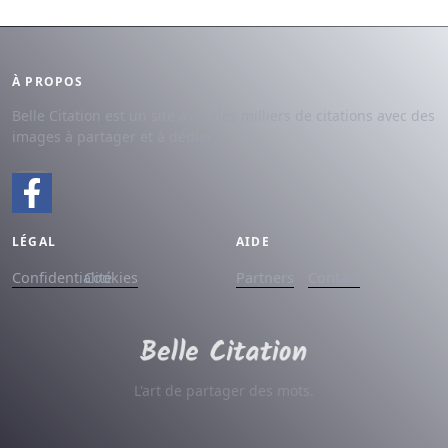
À PROPOS
Belle Citation est un site avec des milliers de citations avec des
images à partager et à dédier.
LÉGAL
AIDE
Confidentialité
Cookies
Partners
Contact
L'art de partager des mots.