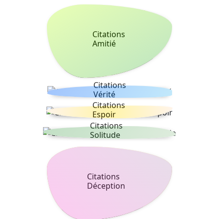
Citations
Amitié
Citations
Vérité
Citations
Espoir
Citations
Solitude
Citations
Déception