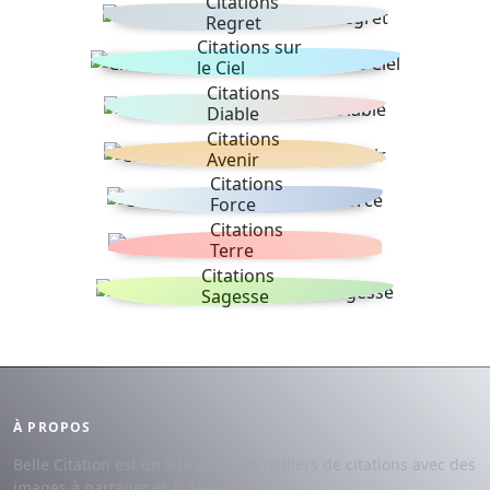
Citations
Regret
Citations sur
le Ciel
Citations
Diable
Citations
Avenir
Citations
Force
Citations
Terre
Citations
Sagesse
À PROPOS
Belle Citation est un site avec des milliers de citations avec des
images à partager et à dédier.