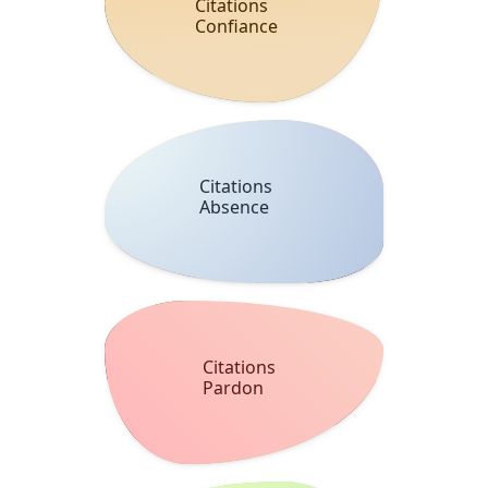
Citations
Confiance
Citations
Absence
Citations
Pardon