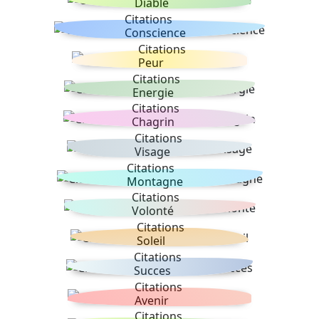
Diable
Citations
Conscience
Citations
Peur
Citations
Energie
Citations
Chagrin
Citations
Visage
Citations
Montagne
Citations
Volonté
Citations
Soleil
Citations
Succes
Citations
Avenir
Citations