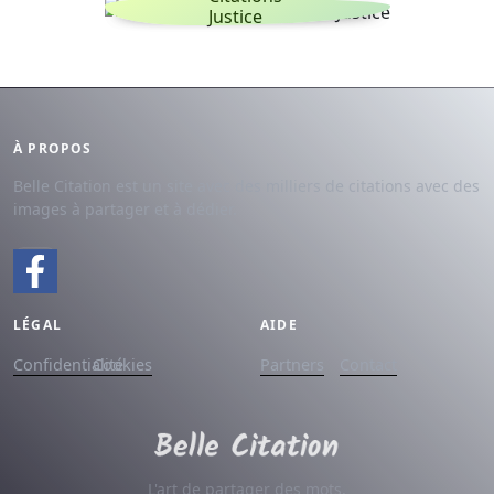
Justice
À PROPOS
Belle Citation est un site avec des milliers de citations avec des
images à partager et à dédier.
LÉGAL
AIDE
Confidentialité
Cookies
Partners
Contact
L'art de partager des mots.