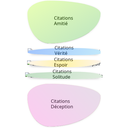
Citations
Amitié
Citations
Vérité
Citations
Espoir
Citations
Solitude
Citations
Déception