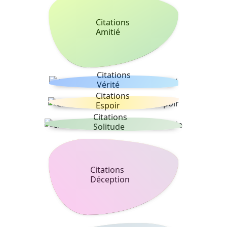
Citations
Amitié
Citations
Vérité
Citations
Espoir
Citations
Solitude
Citations
Déception