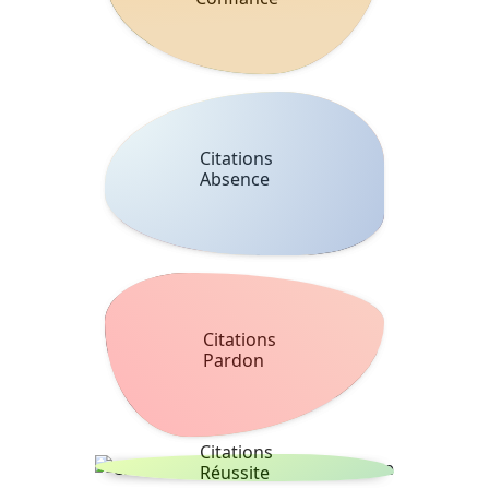
Citations
Absence
Citations
Pardon
Citations
Réussite