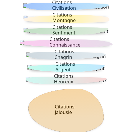
Citations
Civilisation
Citations
Montagne
Citations
Sentiment
Citations
Connaissance
Citations
Chagrin
Citations
Argent
Citations
Heureux
Citations
Jalousie