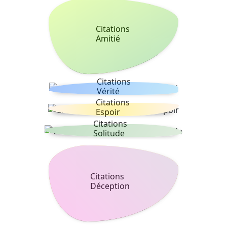
Citations
Amitié
Citations
Vérité
Citations
Espoir
Citations
Solitude
Citations
Déception