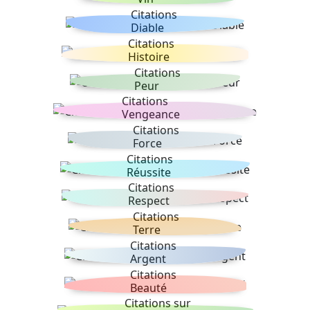
Citations
Diable
Citations
Histoire
Citations
Peur
Citations
Vengeance
Citations
Force
Citations
Réussite
Citations
Respect
Citations
Terre
Citations
Argent
Citations
Beauté
Citations sur