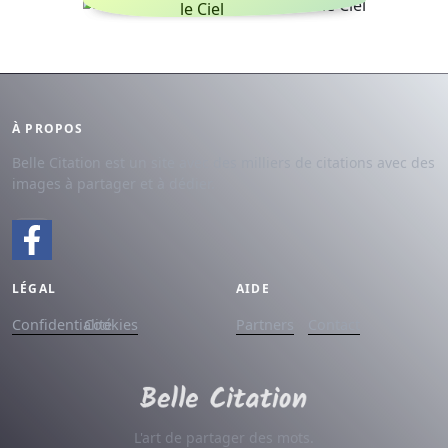
le Ciel
À PROPOS
Belle Citation est un site avec des milliers de citations avec des
images à partager et à dédier.
LÉGAL
AIDE
Confidentialité
Cookies
Partners
Contact
L'art de partager des mots.