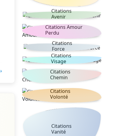
Citations
Avenir
Citations Amour
Perdu
Citations
Force
Citations
Visage
 →
Citations
Chemin
Citations
Volonté
Citations
Vanité