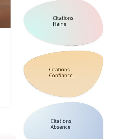
Citations
Haine
Citations
Confiance
Citations
Absence