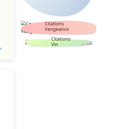
Citations
Vengeance
Citations
Vin
 →