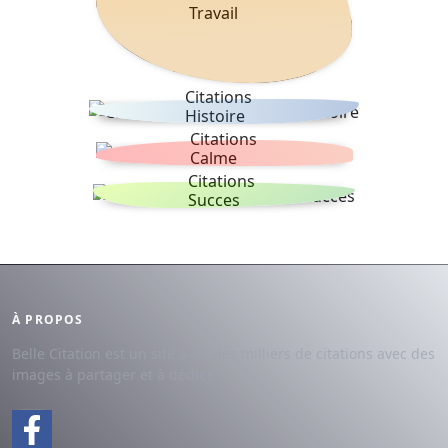
Travail
Citations
Histoire
Citations
Calme
Citations
Succes
À PROPOS
Belle Citation est un site avec des milliers de citations avec des
images à partager et à dédier.