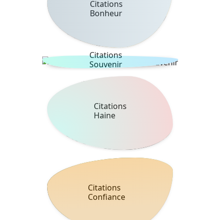
Citations
Bonheur
Citations
Souvenir
Citations
Haine
Citations
Confiance