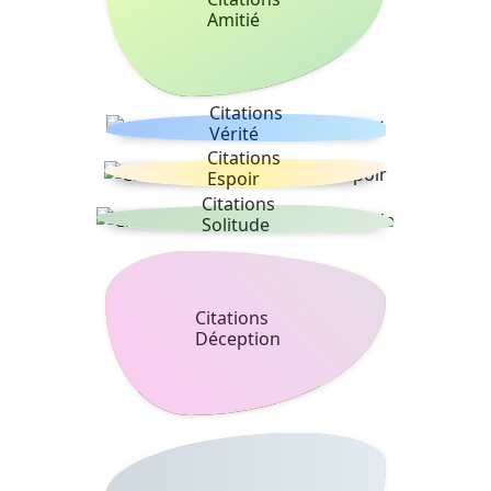
Amitié
Citations
Vérité
Citations
Espoir
Citations
Solitude
Citations
Déception