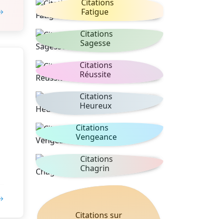
Citations
Fatigue
 →
Citations
Sagesse
Citations
Réussite
Citations
Heureux
Citations
Vengeance
Citations
Chagrin
 →
Citations sur