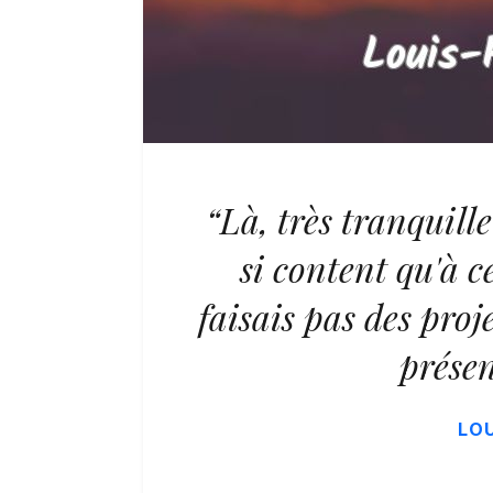
“Là, très tranquille
si content qu'à c
faisais pas des proje
présen
LOU