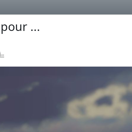
 pour ...
...