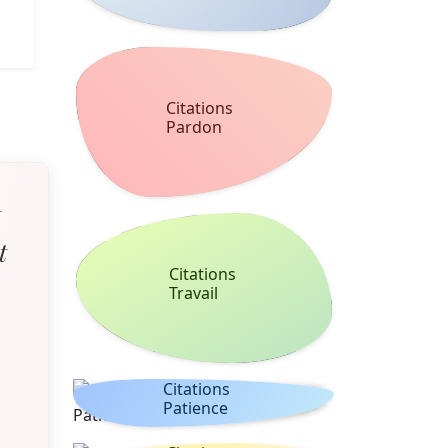
Citations
Pardon
t
t
Citations
Travail
Citations
Patience