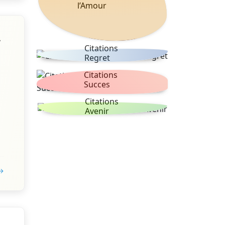
l’Amour
s
Citations
Regret
Citations
Succes
Citations
Avenir
 →