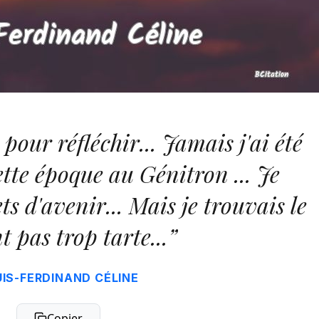
 pour réfléchir... Jamais j'ai été
ette époque au Génitron ... Je
ts d'avenir... Mais je trouvais le
t pas trop tarte...”
IS-FERDINAND CÉLINE
Copier