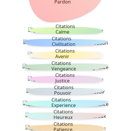
Pardon
Citations
Calme
Citations
Civilisation
Citations
Avenir
Citations
Vengeance
Citations
Justice
Citations
Pouvoir
Citations
Experience
Citations
Heureux
Citations
Patience