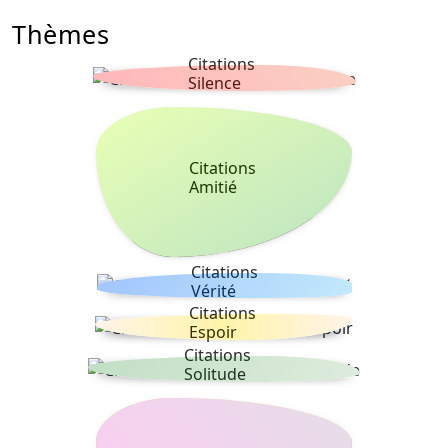
Thèmes
Citations
Silence
Citations
Amitié
Citations
Vérité
Citations
Espoir
Citations
Solitude