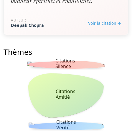
bonheur spirituel et émotionnel.”
AUTEUR
Voir la citation →
Deepak Chopra
Thèmes
Citations
Silence
Citations
Amitié
Citations
Vérité