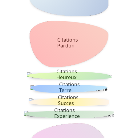
Citations
Pardon
Citations
Heureux
Citations
Terre
Citations
Succes
Citations
Experience