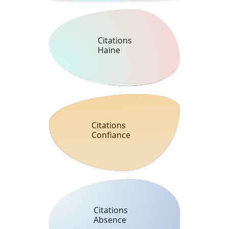
Citations
Haine
Citations
Confiance
Citations
Absence