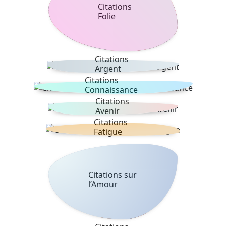
Citations
Folie
Citations
Argent
Citations
Connaissance
Citations
Avenir
Citations
Fatigue
Citations sur
l’Amour