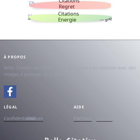
Citations
Regret
Citations
Energie
À PROPOS
Belle Citation est un site avec des milliers de citations avec des
images à partager et à dédier.
LÉGAL
AIDE
Confidentialité
Cookies
Partners
Contact