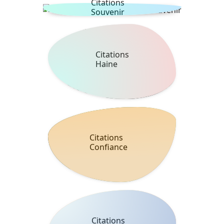
Citations
Souvenir
Citations
Haine
Citations
Confiance
Citations