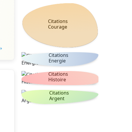
Citations
Courage
 →
Citations
Energie
Citations
Histoire
Citations
Argent