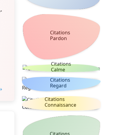
r
Citations
Pardon
Citations
Calme
Citations
Regard
 →
Citations
Connaissance
Citations