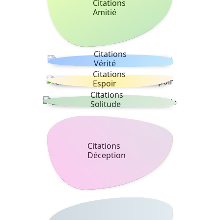
Citations
Amitié
Citations
Vérité
Citations
Espoir
Citations
Solitude
Citations
Déception