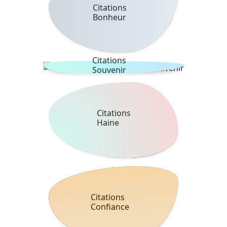
Citations
Bonheur
Citations
Souvenir
Citations
Haine
Citations
Confiance