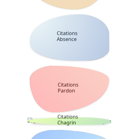
Citations
Absence
Citations
Pardon
Citations
Chagrin