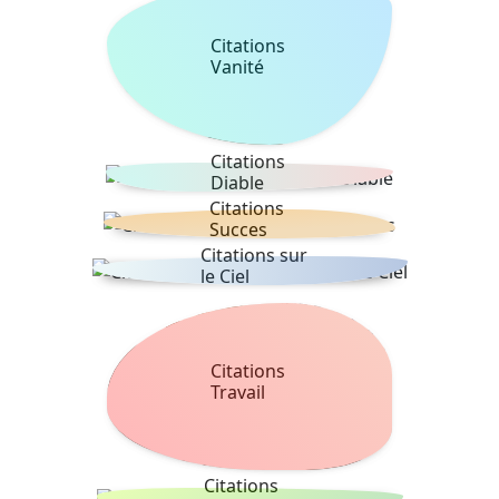
Citations
Vanité
Citations
Diable
Citations
Succes
Citations sur
le Ciel
Citations
Travail
Citations