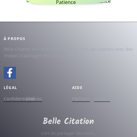
Patience
À PROPOS
Belle Citation est un site avec des milliers de citations avec des
images à partager et à dédier.
LÉGAL
AIDE
Confidentialité
Cookies
Partners
Contact
L'art de partager des mots.