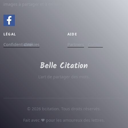
images à partager et à dédier.
LÉGAL
AIDE
Confidentialité
Cookies
Partners
Contact
L'art de partager des mots.
© 2026 bcitation. Tous droits réservés.
Fait avec ♥ pour les amoureux des lettres.