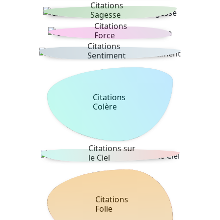
Citations
Sagesse
Citations
Force
Citations
Sentiment
Citations
Colère
Citations sur
le Ciel
Citations
Folie