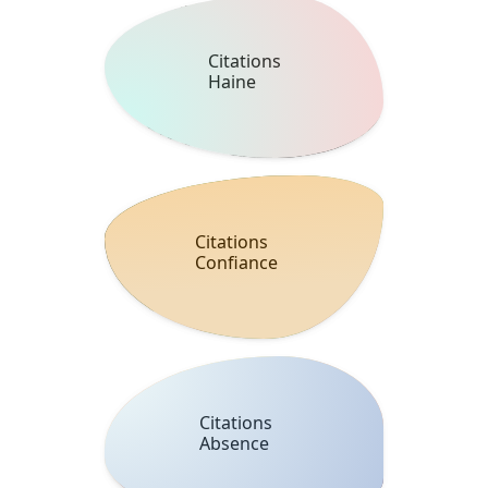
Citations
Haine
Citations
Confiance
Citations
Absence