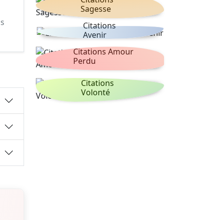
Sagesse
is
Citations
Avenir
Citations Amour
Perdu
Citations
Volonté