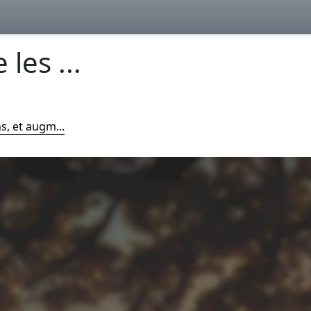
les ...
s, et augm...