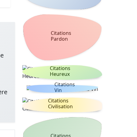
Citations
Pardon
le
Citations
Heureux
Citations
Vin
ère
Citations
Civilisation
Citations