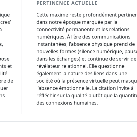
PERTINENCE ACTUELLE
gique
Cette maxime reste profondément pertine
cres'
dans notre époque marquée par la
a
connectivité permanente et les relations
numériques. À l'ère des communications
s,
instantanées, l'absence physique prend de
nouvelles formes (silence numérique, paus
 pose
dans les échanges) et continue de servir de
nts et
révélateur relationnel. Elle questionne
lité
également la nature des liens dans une
ère de
société où la présence virtuelle peut masq
guer
l'absence émotionnelle. La citation invite à
ons
réfléchir sur la qualité plutôt que la quantit
des connexions humaines.