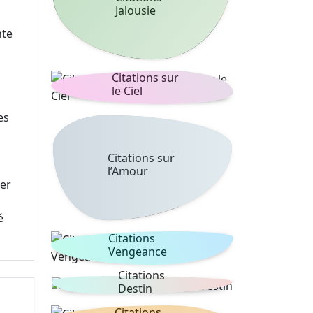
Jalousie
nte
Citations sur
le Ciel
es
Citations sur
l’Amour
uer
é
Citations
Vengeance
Citations
Destin
Citations