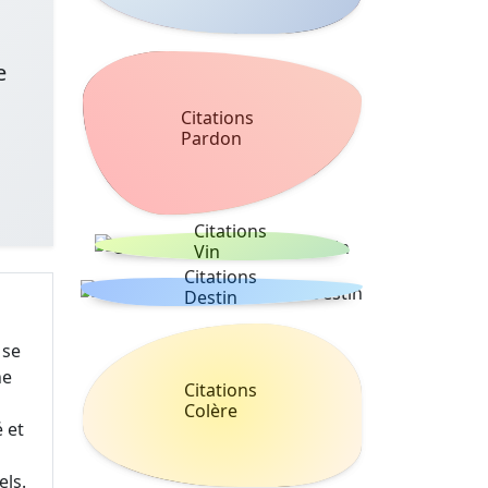
e
Citations
Pardon
Citations
Vin
Citations
Destin
 se
ne
Citations
Colère
 et
ls.