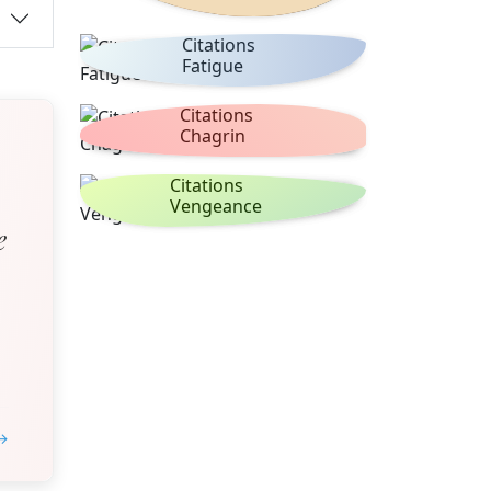
Citations
Fatigue
Citations
Chagrin
Citations
Vengeance
e
 →