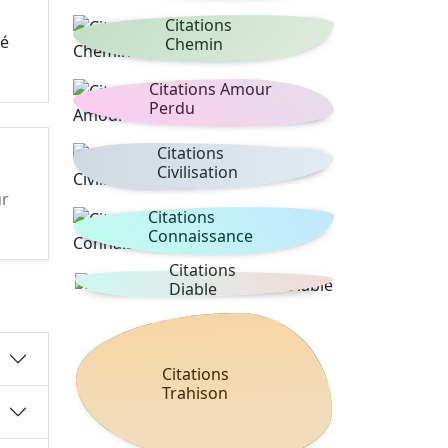
Citations
ré
Chemin
Citations Amour
Perdu
Citations
Civilisation
ur
Citations
Connaissance
Citations
Diable
Citations
Trahison