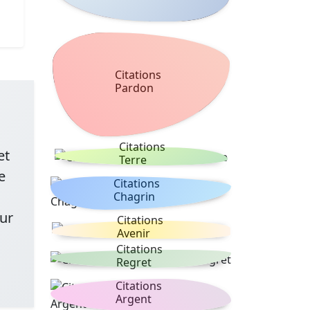
Citations
Pardon
Citations
et
Terre
e
Citations
Chagrin
sur
Citations
Avenir
Citations
Regret
Citations
Argent