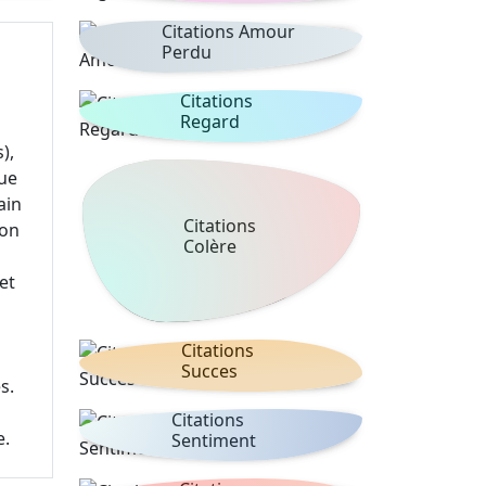
Citations Amour
Perdu
Citations
Regard
),
que
ain
Citations
ion
Colère
et
Citations
Succes
s.
Citations
e.
Sentiment