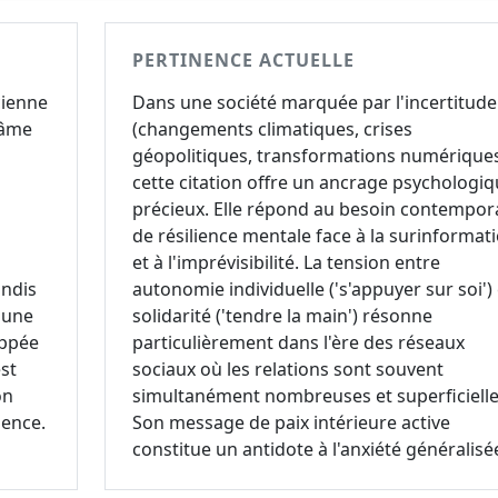
PERTINENCE ACTUELLE
cienne
Dans une société marquée par l'incertitude
'âme
(changements climatiques, crises
géopolitiques, transformations numériques
cette citation offre un ancrage psychologi
précieux. Elle répond au besoin contempor
de résilience mentale face à la surinformat
et à l'imprévisibilité. La tension entre
andis
autonomie individuelle ('s'appuyer sur soi') 
 une
solidarité ('tendre la main') résonne
oppée
particulièrement dans l'ère des réseaux
est
sociaux où les relations sont souvent
on
simultanément nombreuses et superficielle
nence.
Son message de paix intérieure active
constitue un antidote à l'anxiété généralisé