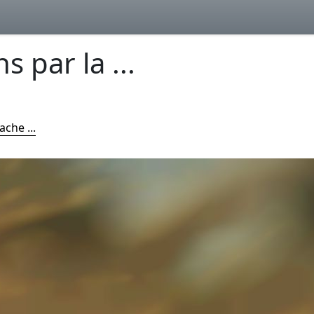
s par la ...
ache ...