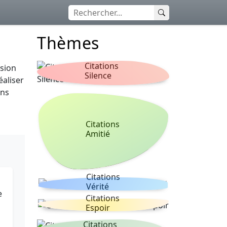
Thèmes
Citations
nsion
Silence
éaliser
ons
Citations
Amitié
Citations
Vérité
e
Citations
Espoir
Citations