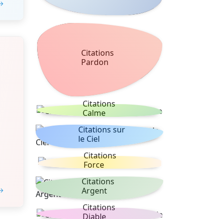
 →
Citations
Pardon
Citations
Calme
Citations sur
le Ciel
Citations
Force
Citations
Argent
 →
Citations
Diable