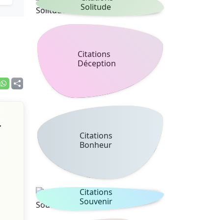
Solitude
Citations
Déception
r
Citations
Bonheur
Citations
Souvenir