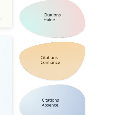
Citations
 →
Haine
Citations
Confiance
Citations
Absence