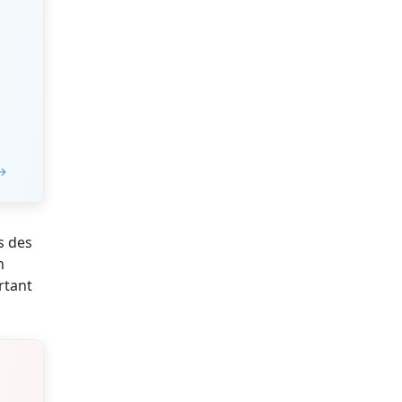
 →
s des
n
rtant