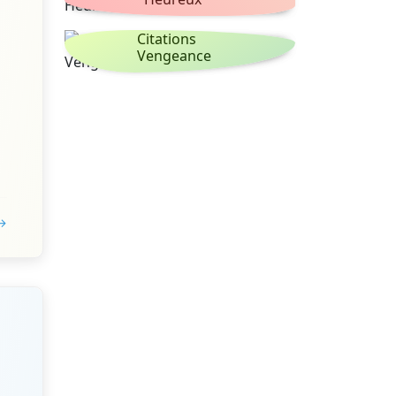
Citations
Vengeance
 →