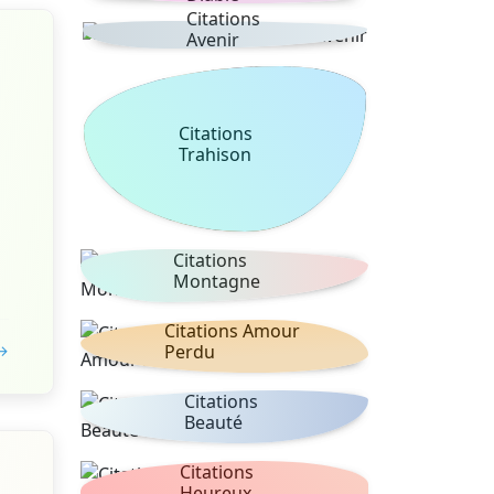
Citations
Avenir
Citations
Trahison
Citations
Montagne
Citations Amour
 →
Perdu
Citations
Beauté
Citations
Heureux