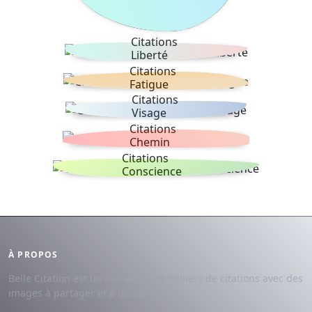
Citations
Liberté
Citations
Fatigue
Citations
Visage
Citations
Chemin
Citations
Conscience
À PROPOS
Belle Citation est un site avec des milliers de citations avec des
images à partager et à dédier.