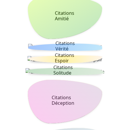
Citations
Amitié
Citations
Vérité
Citations
Espoir
Citations
Solitude
Citations
Déception