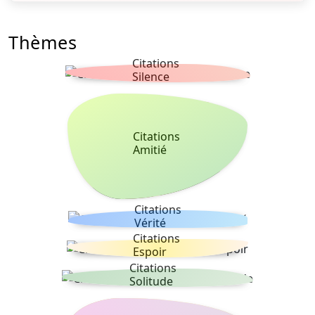
Thèmes
Citations
Silence
Citations
Amitié
Citations
Vérité
Citations
Espoir
Citations
Solitude