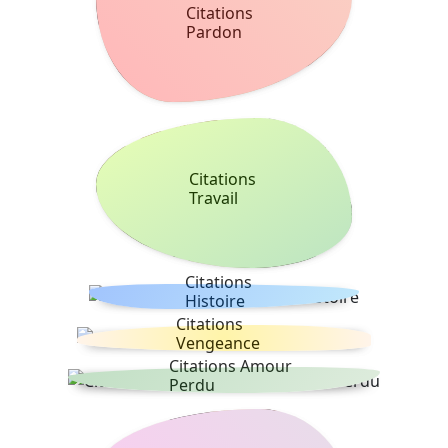
Citations
Pardon
Citations
Travail
Citations
Histoire
Citations
Vengeance
Citations Amour
Perdu