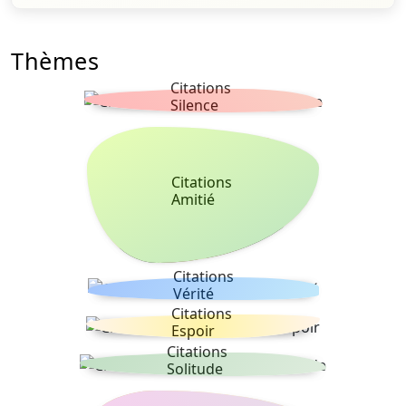
Thèmes
Citations
Silence
Citations
Amitié
Citations
Vérité
Citations
Espoir
Citations
Solitude