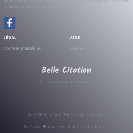
Belle Citation est un site avec des milliers de citations avec des
images à partager et à dédier.
LÉGAL
AIDE
Confidentialité
Cookies
Partners
Contact
L'art de partager des mots.
© 2026 bcitation. Tous droits réservés.
Fait avec ♥ pour les amoureux des lettres.