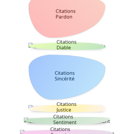
Citations
Pardon
Citations
Diable
Citations
Sincérité
Citations
Justice
Citations
Sentiment
Citations