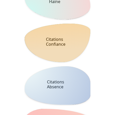
Haine
Citations
Confiance
Citations
Absence