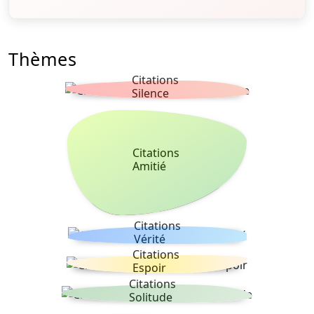
Thèmes
Citations
Silence
Citations
Amitié
Citations
Vérité
Citations
Espoir
Citations
Solitude