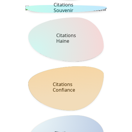
Citations
Souvenir
Citations
Haine
Citations
Confiance