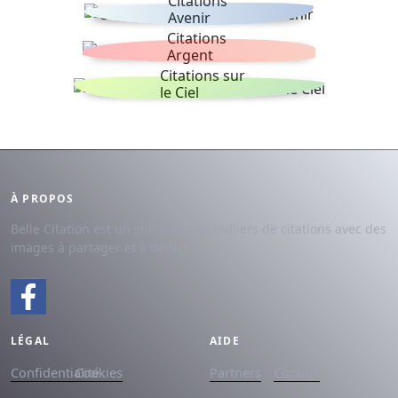
Citations
Avenir
Citations
Argent
Citations sur
le Ciel
À PROPOS
Belle Citation est un site avec des milliers de citations avec des
images à partager et à dédier.
LÉGAL
AIDE
Confidentialité
Cookies
Partners
Contact