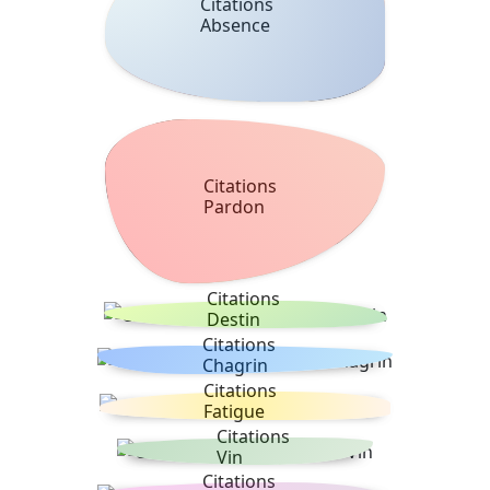
Citations
Absence
Citations
Pardon
Citations
Destin
Citations
Chagrin
Citations
Fatigue
Citations
Vin
Citations