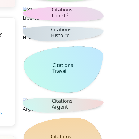
Citations
Liberté
Citations
s
Histoire
Citations
Travail
Citations
Argent
 →
Citations