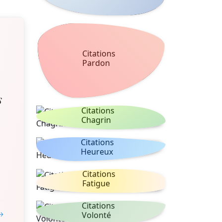
Citations
Pardon
s
Citations
Chagrin
Citations
Heureux
Citations
Fatigue
Citations
 →
Volonté