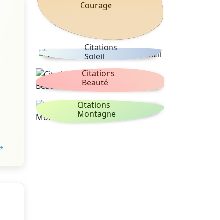
Courage
Citations
Soleil
Citations
Beauté
Citations
Montagne
 →