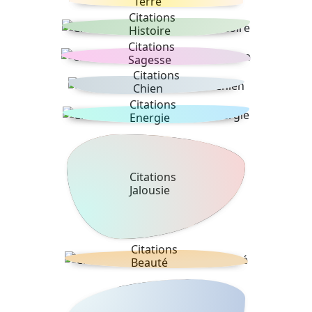
Terre
Citations
Histoire
Citations
Sagesse
Citations
Chien
Citations
Energie
Citations
Jalousie
Citations
Beauté