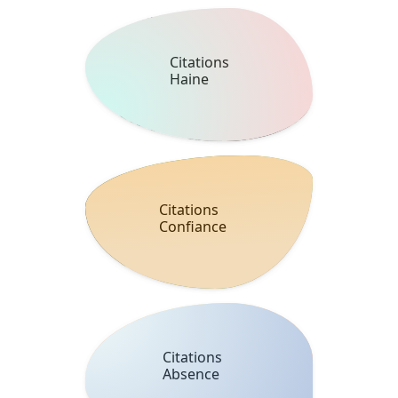
Citations
Haine
Citations
Confiance
Citations
Absence