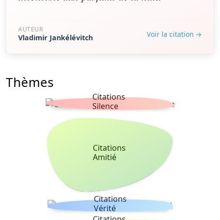
AUTEUR
Voir la citation →
Vladimir Jankélévitch
Thèmes
Citations
Silence
Citations
Amitié
Citations
Vérité
Citations