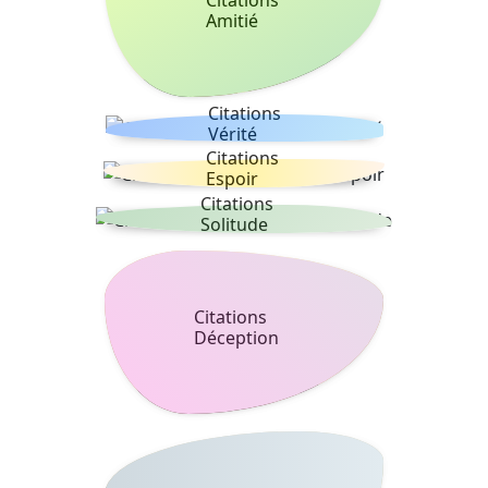
Amitié
Citations
Vérité
Citations
Espoir
Citations
Solitude
Citations
Déception