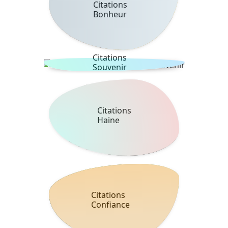
Citations
Bonheur
Citations
Souvenir
Citations
Haine
Citations
Confiance