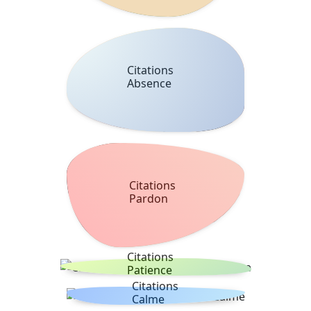
Citations
Absence
Citations
Pardon
Citations
Patience
Citations
Calme